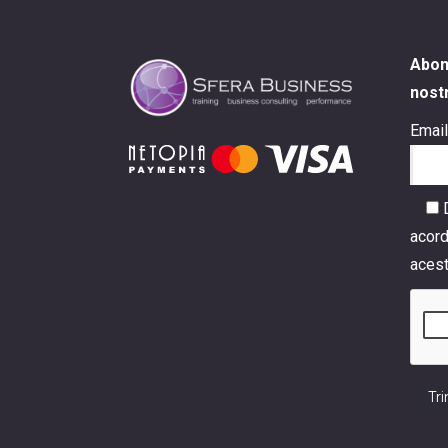
Abona
nost
Email
D
acord
acest