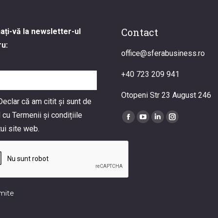
Contact
ți-vă la newsletter-ul
ru:
office@sferabusiness.ro
+40 723 209 941
Otopeni Str 23 August 246
eclar că am citit și sunt de
 cu Termenii și condițiile
Find us on:
Facebook
YouTube
Linkedin
Instagram
ui site web.
page
page
page
page
opens
opens
opens
opens
in
in
in
in
new
new
new
new
window
window
window
window