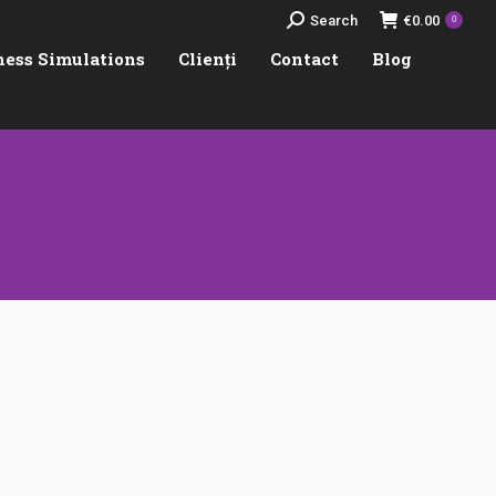
Search:
Search
€
0.00
0
ness Simulations
Clienți
Contact
Blog