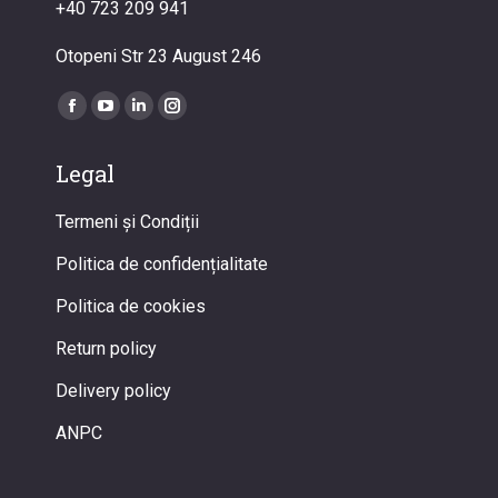
+40 723 209 941
Otopeni Str 23 August 246
Find us on:
Facebook
YouTube
Linkedin
Instagram
page
page
page
page
Legal
opens
opens
opens
opens
in
in
in
in
Termeni și Condiții
new
new
new
new
window
window
window
window
Politica de confidențialitate
Politica de cookies
Return policy
Delivery policy
ANPC