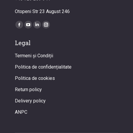
Otopeni Str 23 August 246
Find us on:
Facebook
YouTube
Linkedin
Instagram
page
page
page
page
Legal
opens
opens
opens
opens
in
in
in
in
Termeni și Condiții
new
new
new
new
window
window
window
window
Politica de confidențialitate
Politica de cookies
Return policy
Delivery policy
ANPC