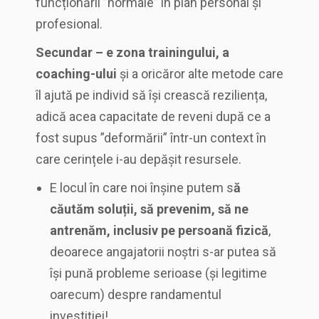
funcționării ”normale” în plan personal și
profesional.
Secundar – e zona trainingului, a
coaching-ului
și a oricăror alte metode care
îl ajută pe individ să își crească reziliența,
adică acea capacitate de reveni după ce a
fost supus ”deformării” într-un context în
care cerințele i-au depășit resursele.
E locul în care noi înșine putem s
ă
căutăm soluții, să prevenim, să ne
antrenăm, inclusiv pe persoană fizică
,
deoarece angajatorii noștri s-ar putea să
își pună probleme serioase (și legitime
oarecum) despre randamentul
investiției!